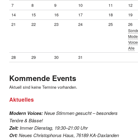
7
8
9
10
11
12
14
15
16
17
18
19
21
22
23
24
25
26
Sond
Mode
Voices
Alle
28
29
30
31
Kommende Events
Aktuell sind keine Termine vorhanden.
Aktuelles
Modern Voices:
Neue Stimmen gesucht – besonders
Tenöre & Bässe!
Zeit:
Immer Dienstag, 19:30–21:00 Uhr
Ort:
Neues Christophorus Haus, 76189 KA-Daxlanden