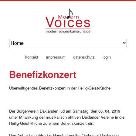
navigation
kontakt
impressum
datenschutz
login
überspringen
Benefizkonzert
Überwältigendes Benefizkonzert in der Heilig-Geist-Kirche
Der Bürgerverein Daxlanden lud am Samstag, den 06. 04. 2019
unter Mitwirkung der musikalisch aktiven Daxlander Vereine in die
Heilig-Geist-Kirche zu einem Benefizkonzert ein.
Den Auftakt machte das Handharmonika-Orchester Daxlanden,